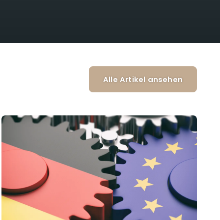
 Perspektive des Quartiers, damit deine
nden Mieteinnahmen und deine Bonität. Wir
 Jahren noch überzeugt.
ung so, dass die Immobilie als Kapitalanlage von
und du gleichzeitig Tilgung als Vermögensaufbau
Alle Artikel ansehen