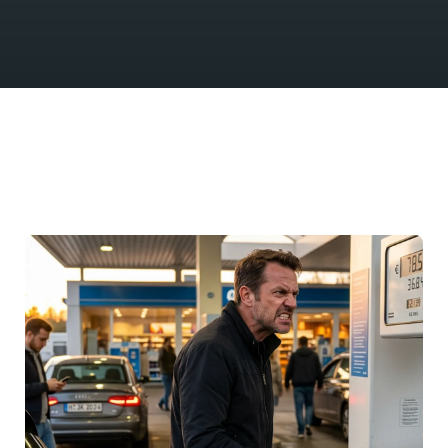
das direkte Umfeld und die
die Mikrolage, die bestehe
Kapitalanlage auch in zehn
strukturieren die Finanzier
den Mieten getragen wird 
nutzt.