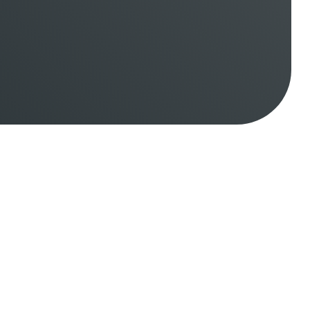
k
, (
44
Jahre)
|
Elektriker